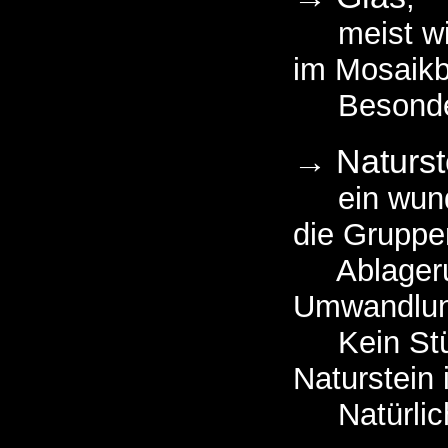
meist wied
im Mosaikb
Besonders
→ Naturst
ein wunder
die Gruppen
Ablagerun
Umwandlung
Kein Stück
Naturstein 
Natürlich