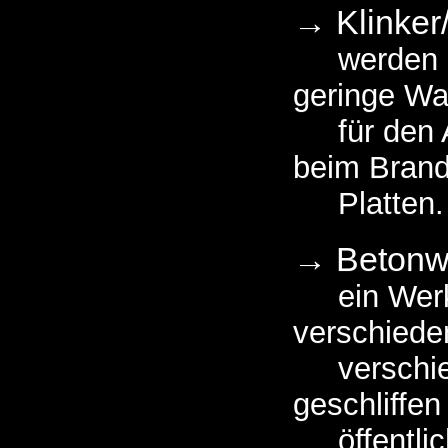
→ Klinker/
werden be
geringe Wa
für den Au
beim Brand
Platten.
→ Betonw
ein Werkst
verschiede
verschiede
geschliffe
öffentlic