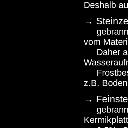
Deshalb au
→ Steinz
gebrannt b
vom Materia
Daher auch
Wasserauf
Frostbestä
z.B. Boden
→ Feinste
gebrannt c
Kermikplat