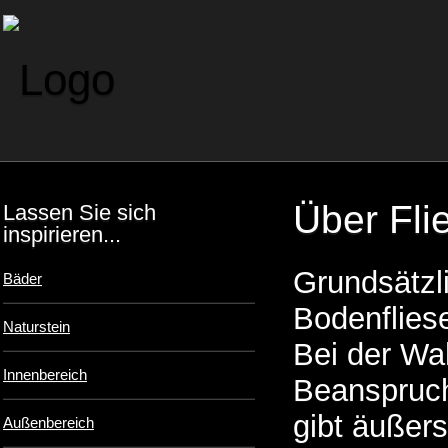
Über Fli
Lassen Sie sich
inspirieren...
Grundsätzl
Bäder
Bodenflies
Naturstein
Bei der Wah
Innenbereich
Beanspruch
gibt äußer
Außenbereich