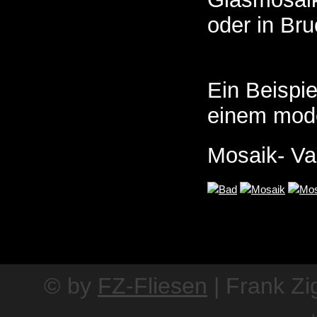
oder in Br
Ein Beispie
einem mod
Mosaik- Var
© by
FZ-Fliesen
| Frank Zi