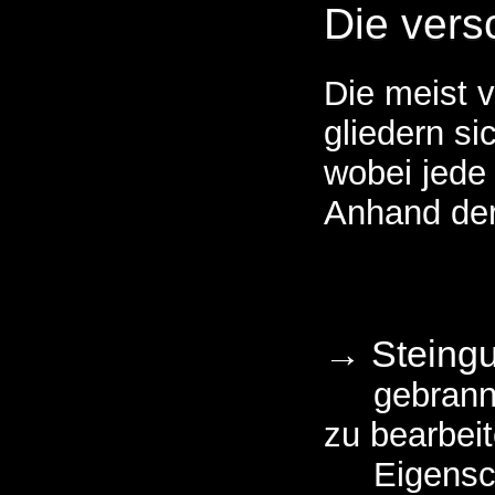
Die vers
Die meist 
gliedern si
wobei jede 
Anhand der
→ Steingu
gebrannt b
zu bearbei
Eigenscha