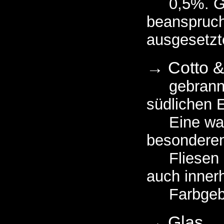
0,5%. Gee
beanspruch
ausgesetzt
→ Cotto &
gebrannt b
südlichen 
Eine warm
besonderen
Fliesen u
auch inner
Farbgebung
→ Glas
,