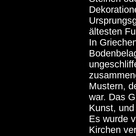
Dekoratione
Ursprungsge
ältesten Fu
In Grieche
Bodenbelag
ungeschlif
zusammenge
Mustern, de
war. Das Gl
Kunst, und
Es wurde v
Kirchen ve